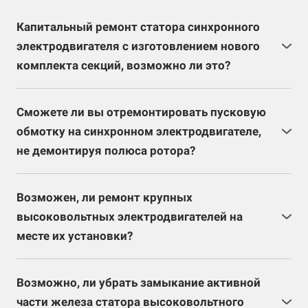
Капитальный ремонт статора синхронного
электродвигателя с изготовлением нового
комплекта секций, возможно ли это?
Изготовление комплекта секций возможно, но
процесс довольно трудоемкий и занимает большое
Сможете ли вы отремонтировать пусковую
количество времени.
обмотку на синхронном электродвигателе,
не демонтируя полюса ротора?
Ремонт возможен если повреждения «беличьей
клетки» незначительны (оборвано небольшое
Возможен, ли ремонт крупных
количество стержней ротора).
высоковольтных электродвигателей на
месте их установки?
Если грузоподъемные механизмы предприятия, где
установлен электродвигатель позволяют
Возможно, ли убрать замыкание активной
проделывать с ним необходимые манипуляции или
части железа статора высоковольтного