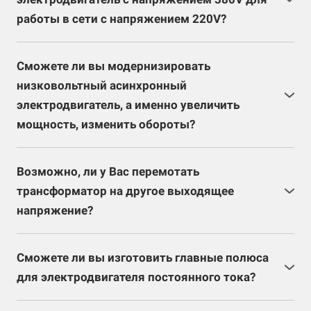
обмоточные данные данного электродвигателя.
работы в сети с напряжением 220V?
Возможно, но после изучения конкретного
электродвигателя. Обращаем Ваше внимание на то,
Сможете ли вы модернизировать
что при этом двигатель теряет часть мощности.
низковольтный асинхронный
электродвигатель, а именно увеличить
мощность, изменить обороты?
Только после полной разборки и изучения
обмоточных данных, можно будет сказать,
Возможно, ли у Вас перемотать
возможно ли произвести модернизацию
трансформатор на другое выходящее
электродвигателя.
напряжение?
Возможно, но после перерасчета обмоточных
данных трансформатора, если пакет железа на это
Сможете ли вы изготовить главные полюса
рассчитан.
для электродвигателя постоянного тока?
Специалисты могут изготовить главные полюса