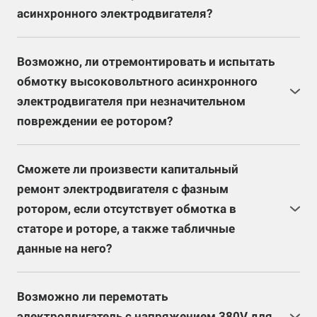
есть возможность монтажа нашими специалистами
асинхронного электродвигателя?
подъемных механизмов (для разборки
Ремонт активной части железа возможен
электродвигателя), то ремонт электродвигателя на
практически во всех случаях. Невозможен ремонт
территории заказчика возможен без особых
Возможно, ли отремонтировать и испытать
лишь в тех случаях, когда железо изношено так, что
проблем.
обмотку высоковольтного асинхронного
пазовый клин невозможно зафиксировать.
электродвигателя при незначительном
повреждении ее ротором?
После осмотра и изучения поврежденных мест
обмотки и ряда испытаний можно будет определить
Сможете ли произвести капитальный
степень повреждений данного электродвигателя, а
ремонт электродвигателя с фазным
также какие виды ремонтных работ нужно
ротором, если отсутствует обмотка в
произвести.
статоре и роторе, а также табличные
данные на него?
После изучения активной части железа (статора и
ротора) и габаритных параметров, специалисты
Возможно ли перемотать
нашего предприятия смогут восстановить
электродвигатель с напряжением 380V для