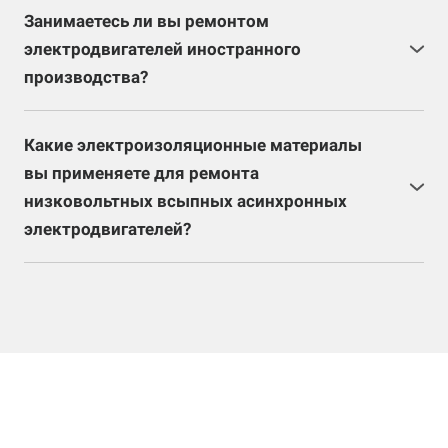
изготовление нового вала с перепрессовкой. В
Занимаетесь ли вы ремонтом
зависимости от размеров, ремонт вала
электродвигателей иностранного
(перепрессовка) может занять определенное время
производства?
на подборку материалов.
Специалисты нашего предприятия производят
ремонт иностранного электрооборудования. Но
Какие электроизоляционные материалы
далеко не все электродвигатели импортного
вы применяете для ремонта
производства технически возможно восстановить
низковольтных всыпных асинхронных
ввиду особенностей их конструкции и технического
электродвигателей?
исполнения. Только после полной разборки и
Для ремонта низковольтных всыпных
дефектовки можно определить целесообразно ли
электродвигателей применяются только
проведение ремонтных работ.
качественные электроизоляционные материалы:
синтофлексы, лакоткани, миканиты, ленты
слюдянитовые, лаки и компаунды, в зависимости от
класса изоляции и класса нагревостойкости. Все
материалы сертифицированы.