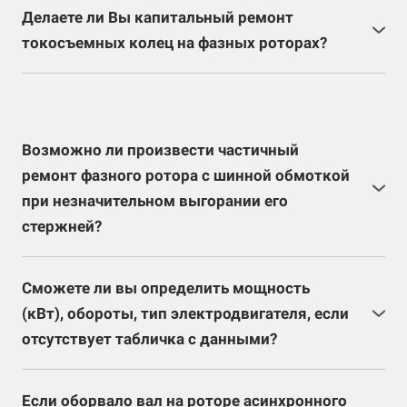
(каркасные и бескаркасные) и добавочные полюса
Делаете ли Вы капитальный ремонт
(намотка шины на ребро) для вашего
токосъемных колец на фазных роторах?
электродвигателя постоянного тока.
Да, мы занимаемся ремонтом токосъемных колец.
А также специалисты нашего предприятия
изготовят токосъемные кольца на вал фазного
ротора после его осмотра и снятия размеров, либо
Возможно ли произвести частичный
после изучения всей головки с кольцами.
ремонт фазного ротора с шинной обмоткой
при незначительном выгорании его
стержней?
Определить возможен ли частичный ремонт
фазного ротора с шинной обмоткой, также его
Сможете ли вы определить мощность
целесообразность можно только после полной
(кВт), обороты, тип электродвигателя, если
дефектовки, ряда испытаний и лабораторных
отсутствует табличка с данными?
замеров оставшейся части обмотки.
После изучения электродвигателя, проверки
технических спецификаций и лабораторных
Если оборвало вал на роторе асинхронного